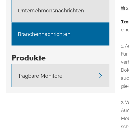
2
Unternehmensnachrichten
Tra
ein
Branchennachrichten
1. A
Für
Produkte
ver
Dok

Tragbare Monitore
auc
gle
2. 
Auc
Mob
sch