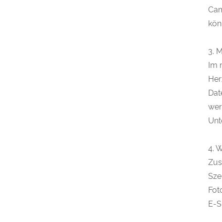
Cam
kön
3. 
Im 
Her
Dat
wer
Unt
4. 
Zus
Sze
Fot
E-S