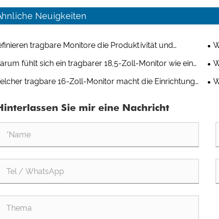
Ähnliche Neuigkeiten
finieren tragbare Monitore die Produktivität und
W
erhaltung mehrerer Geräte neu?
Arb
rum fühlt sich ein tragbarer 18,5-Zoll-Monitor wie ein
W
ter zweiter Bildschirm an?
mo
lcher tragbare 16-Zoll-Monitor macht die Einrichtung
W
Arbeitsplatz wirklich komfortabel?
Hyb
Hinterlassen Sie mir eine Nachricht