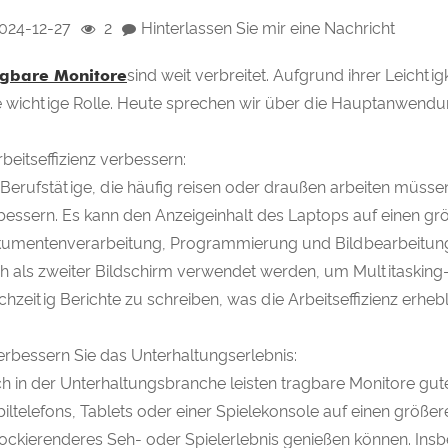
024-12-27
2
Hinterlassen Sie mir eine Nachricht
gbare Monitore
sind weit verbreitet. Aufgrund ihrer Leichti
e wichtige Rolle. Heute sprechen wir über die Hauptanwendu
rbeitseffizienz verbessern:
 Berufstätige, die häufig reisen oder draußen arbeiten müssen
bessern. Es kann den Anzeigeinhalt des Laptops auf einen gr
umentenverarbeitung, Programmierung und Bildbearbeitung ei
h als zweiter Bildschirm verwendet werden, um Multitasking-
ichzeitig Berichte zu schreiben, was die Arbeitseffizienz erheb
Verbessern Sie das Unterhaltungserlebnis:
h in der Unterhaltungsbranche leisten tragbare Monitore gute
iltelefons, Tablets oder einer Spielekonsole auf einen größer
ockierenderes Seh- oder Spielerlebnis genießen können. Insb