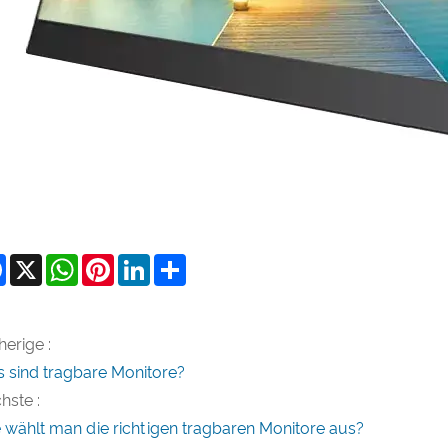
Facebook
X
WhatsApp
Pinterest
LinkedIn
Share
herige :
 sind tragbare Monitore?
hste :
 wählt man die richtigen tragbaren Monitore aus?