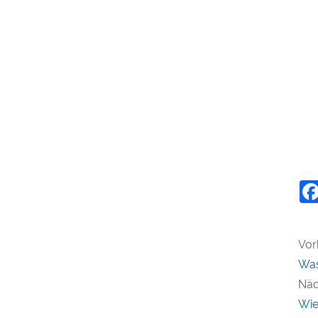
Vor
Was
Näc
Wie